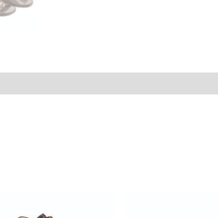
s (0)