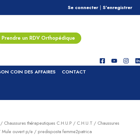
Se connecter
|
S'enregistrer
Prendre un RDV Orthopédique
BON COIN DES AFFAIRES
CONTACT
/
Chaussures thérapeutiques C.H.U.P / C.H.U.T
/
Chaussures
 Mule ouvert p/e / predisposta femme2patrica