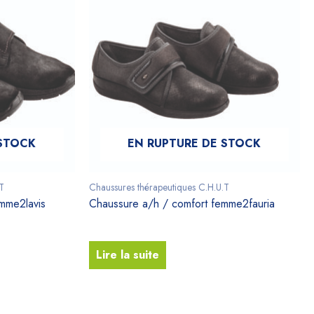
 STOCK
EN RUPTURE DE STOCK
T
Chaussures thérapeutiques C.H.U.T
mme2lavis
Chaussure a/h / comfort femme2fauria
Lire la suite