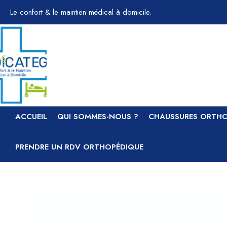
Aller
Le confort & le maintien médical à domicile.
au
contenu
ACCUEIL
QUI SOMMES-NOUS ?
CHAUSSURES ORTHO
PRENDRE UN RDV ORTHOPÉDIQUE