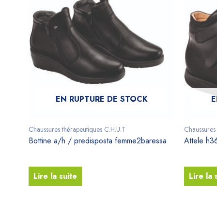
EN RUPTURE DE STOCK
E
Chaussures thérapeutiques C.H.U.T
Chaussures 
Bottine a/h / predisposta femme2baressa
Attele h3
Lire la suite
Lire la 