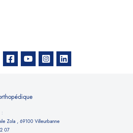
 orthopédique
 :
le Zola , 69100 Villeurbanne
52 07