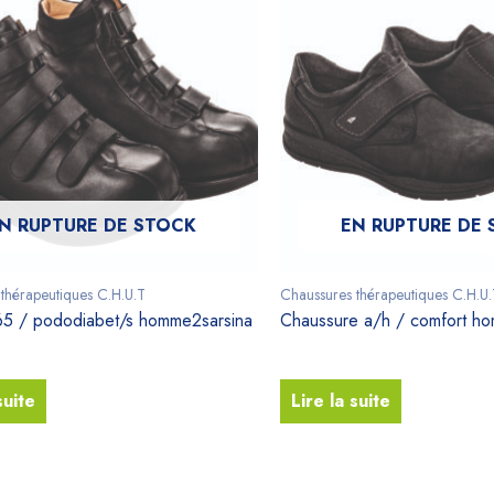
N RUPTURE DE STOCK
EN RUPTURE DE
thérapeutiques C.H.U.T
Chaussures thérapeutiques C.H.U.
65 / pododiabet/s homme2sarsina
Chaussure a/h / comfort ho
suite
Lire la suite