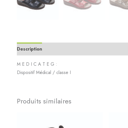
Description
Informations complémentaires
Avi
M E D I C A T E G :
Dispositif Médical / classe I
Produits similaires