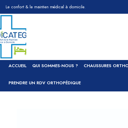
Aller
Le confort & le maintien médical à domicile.
au
contenu
ACCUEIL
QUI SOMMES-NOUS ?
CHAUSSURES ORTHO
PRENDRE UN RDV ORTHOPÉDIQUE