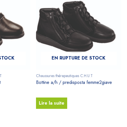
 STOCK
EN RUPTURE DE STOCK
T
Chaussures thérapeutiques C.H.U.T
t
Bottine a/h / predisposta femme2giave
Lire la suite