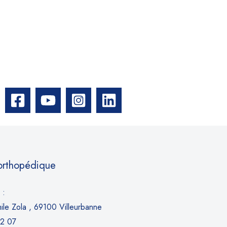
 orthopédique
 :
le Zola , 69100 Villeurbanne
52 07