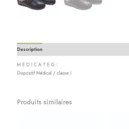
Description
Informations complémentaires
Avi
M E D I C A T E G :
Dispositif Médical / classe I
Produits similaires