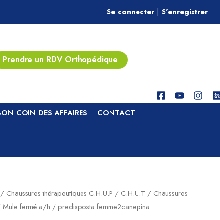
Se connecter
|
S'enregistrer
Prendre un RDV Orthopédique
BON COIN DES AFFAIRES
CONTACT
/
Chaussures thérapeutiques C.H.U.P / C.H.U.T
/
Chaussures
 Mule fermé a/h / predisposta femme2canepina