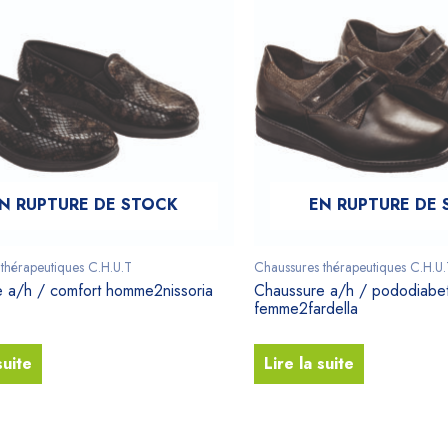
N RUPTURE DE STOCK
EN RUPTURE DE
thérapeutiques C.H.U.T
Chaussures thérapeutiques C.H.U.
 a/h / comfort homme2nissoria
Chaussure a/h / pododiabe
femme2fardella
suite
Lire la suite