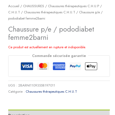
Accueil
/
CHAUSSURES
/
Chaussures thérapeutiques C.H.U.P /
C.H.U.T
/
Chaussures thérapeutiques C.H.U.T
/ Chaussure p/e /
pododiabet femme2barni
Chaussure p/e / pododiabet
femme2barni
Ce produit est actuellement en rupture et indisponible.
Commande sécurisée garantie
UGS :
2BARNI11093558197011
Catégorie :
Chaussures thérapeutiques C.H.U.T