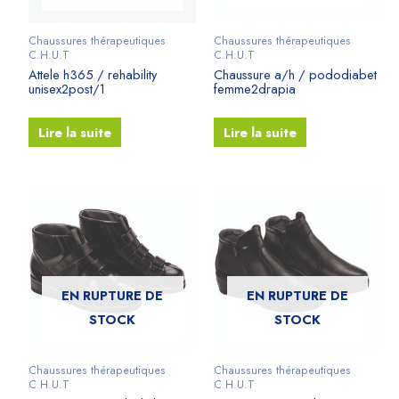
Chaussures thérapeutiques
Chaussures thérapeutiques
C.H.U.T
C.H.U.T
Attele h365 / rehability
Chaussure a/h / pododiabet
unisex2post/1
femme2drapia
Lire la suite
Lire la suite
EN RUPTURE DE
EN RUPTURE DE
STOCK
STOCK
Chaussures thérapeutiques
Chaussures thérapeutiques
C.H.U.T
C.H.U.T