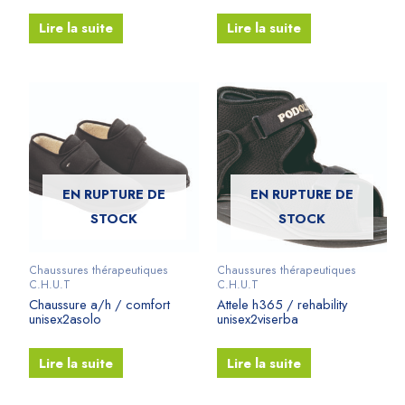
Lire la suite
Lire la suite
EN RUPTURE DE
EN RUPTURE DE
STOCK
STOCK
Chaussures thérapeutiques
Chaussures thérapeutiques
C.H.U.T
C.H.U.T
Chaussure a/h / comfort
Attele h365 / rehability
unisex2asolo
unisex2viserba
Lire la suite
Lire la suite