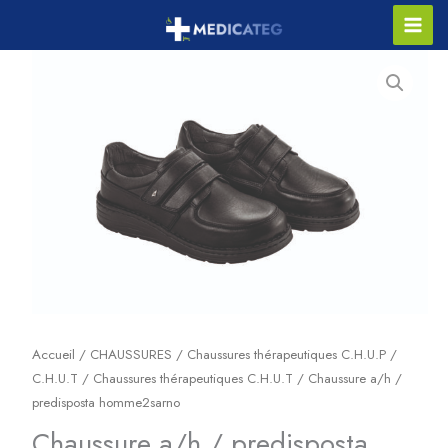
Aller
Main
au
contenu
Men
Accueil
/
CHAUSSURES
/
Chaussures thérapeutiques C.H.U.P /
C.H.U.T
/
Chaussures thérapeutiques C.H.U.T
/ Chaussure a/h /
predisposta homme2sarno
Chaussure a/h / predisposta