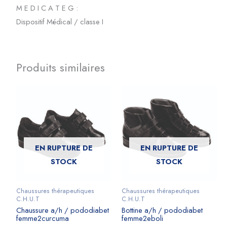
M E D I C A T E G :
Dispositif Médical / classe I
Produits similaires
EN RUPTURE DE
EN RUPTURE DE
STOCK
STOCK
Chaussures thérapeutiques
Chaussures thérapeutiques
C.H.U.T
C.H.U.T
Chaussure a/h / pododiabet
Bottine a/h / pododiabet
femme2curcuma
femme2eboli