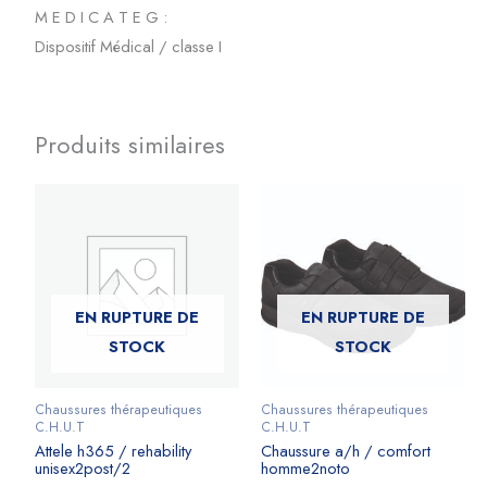
M E D I C A T E G :
Dispositif Médical / classe I
Produits similaires
EN RUPTURE DE
EN RUPTURE DE
STOCK
STOCK
Chaussures thérapeutiques
Chaussures thérapeutiques
C.H.U.T
C.H.U.T
Attele h365 / rehability
Chaussure a/h / comfort
unisex2post/2
homme2noto