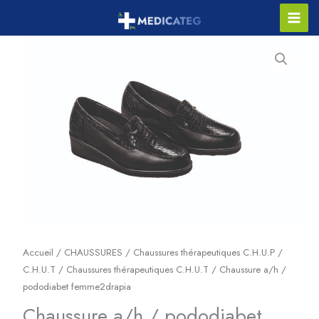
Aller
Main
au
contenu
Men
Accueil
/
CHAUSSURES
/
Chaussures thérapeutiques C.H.U.P /
C.H.U.T
/
Chaussures thérapeutiques C.H.U.T
/ Chaussure a/h /
pododiabet femme2drapia
Chaussure a/h / pododiabet