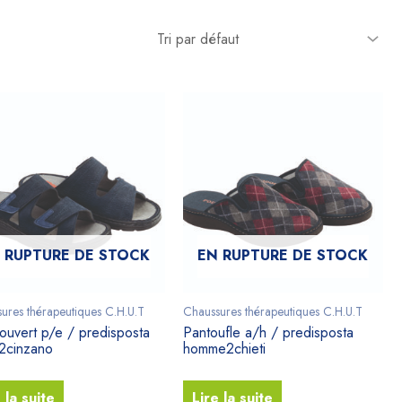
 RUPTURE DE STOCK
EN RUPTURE DE STOCK
ures thérapeutiques C.H.U.T
Chaussures thérapeutiques C.H.U.T
ouvert p/e / predisposta
Pantoufle a/h / predisposta
2cinzano
homme2chieti
 la suite
Lire la suite