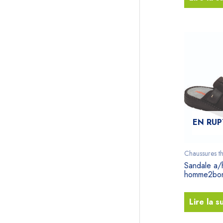
EN RUP
Chaussures t
Sandale a/
homme2bo
Lire la s