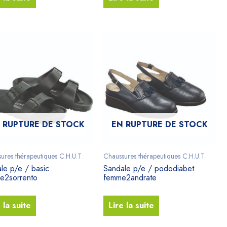
 RUPTURE DE STOCK
EN RUPTURE DE STOCK
ures thérapeutiques C.H.U.T
Chaussures thérapeutiques C.H.U.T
le p/e / basic
Sandale p/e / pododiabet
e2sorrento
femme2andrate
 la suite
Lire la suite