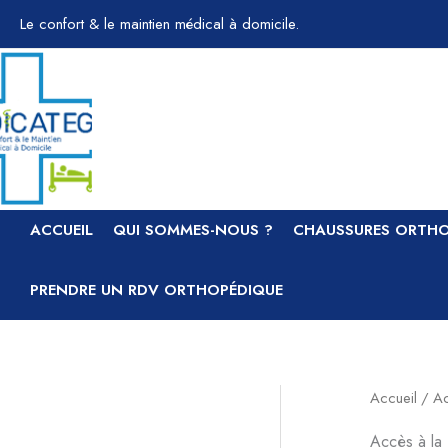
Aller
Le confort & le maintien médical à domicile.
au
contenu
ACCUEIL
QUI SOMMES-NOUS ?
CHAUSSURES ORTHO
PRENDRE UN RDV ORTHOPÉDIQUE
Accueil
/
Ac
Accès à la