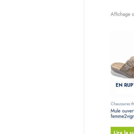
Affichage 
EN RUP
Chaussures t
Mule ouver
femme2vig
Lire la s