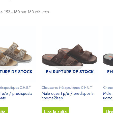
de 153–160 sur 160 résultats
TURE DE STOCK
EN RUPTURE DE STOCK
EN
hérapeutiques C.H.U.T
Chaussures thérapeutiques C.H.U.T
Chauss
t p/e / predisposta
Mule ouvert p/e / predisposta
Mule 
nate
homme2iseo
uomo
uite
Lire la suite
Lire