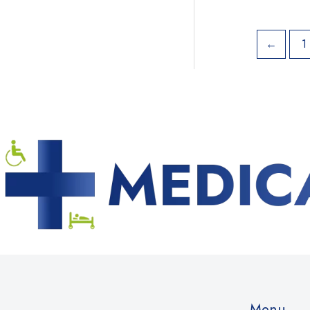
←
1
Menu