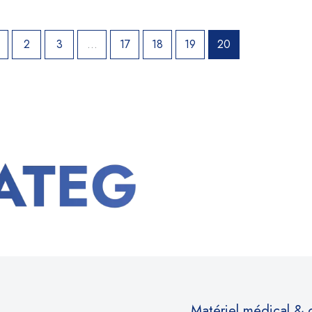
2
3
…
17
18
19
20
Matériel médical &