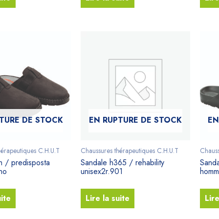
TURE DE STOCK
EN RUPTURE DE STOCK
EN
hérapeutiques C.H.U.T
Chaussures thérapeutiques C.H.U.T
Chauss
h / predisposta
Sandale h365 / rehability
Sanda
no
unisex2r.901
homm
uite
Lire la suite
Lire